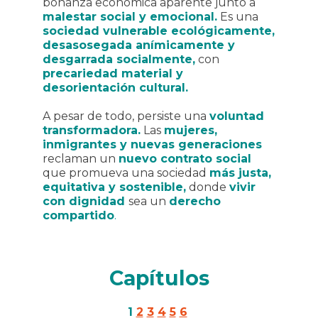
bonanza económica aparente junto a
malestar social y emocional.
Es una
sociedad vulnerable ecológicamente,
desasosegada anímicamente y
desgarrada socialmente,
con
precariedad material y
desorientación cultural.
A pesar de todo, persiste una
voluntad
transformadora.
Las
mujeres,
inmigrantes y nuevas generaciones
reclaman un
nuevo contrato social
que promueva una sociedad
más justa,
equitativa y sostenible,
donde
vivir
con dignidad
sea un
derecho
compartido
.
Capítulos
1
2
3
4
5
6