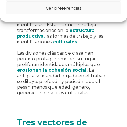
identidad obrera tradicional
.
A
mediados de los noventa, más de un
Ver preferencias
tercio se reconocía como
clase obrera.
En la actualidad, apenas una minoría se
identifica así. Esta disolución refleja
transformaciones en la
estructura
productiva
,
las formas de trabajo y las
identificaciones
culturales.
Las divisiones clásicas de clase han
perdido protagonismo; en su lugar
proliferan identidades múltiples que
erosionan la cohesión social.
La
antigua solidaridad forjada en el trabajo
se diluye: profesión y posición laboral
pesan menos que edad, género,
generación o hábitos culturales.
Tres vectores de