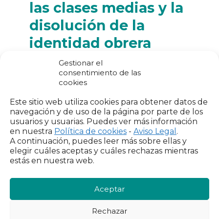
las clases medias y la
disolución de la
identidad obrera
Gestionar el
La
estructura social española
ha
consentimiento de las
experimentado una
transformación
cookies
radical. Las
clases medias,
que en los
años noventa representaban una
Este sitio web utiliza cookies para obtener datos de
mayoría sólida
,
han sufrido una
navegación y de uso de la página por parte de los
drástica reducción y fragmentación
usuarios y usuarias. Puedes ver más información
hacia
estratos sociales inferiores.
Esta
en nuestra
Política de cookies
-
Aviso Legal
.
fragmentación
refleja un proceso de
A continuación, puedes leer más sobre ellas y
atomización social
que dificulta la
elegir cuáles aceptas y cuáles rechazas mientras
creación de
identidades colectivas
estás en nuestra web.
sólidas
y
proyectos comunes de
sociedad
.
Aceptar
Uno de los cambios más significativos ha
Rechazar
sido la
práctica desaparición de la