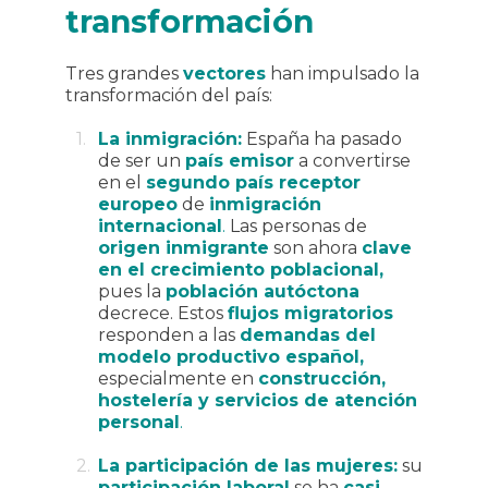
transformación
Tres grandes
vectores
han impulsado la
transformación del país:
La inmigración:
España ha pasado
de ser un
país emisor
a convertirse
en el
segundo país receptor
europeo
de
inmigración
internacional
.
Las personas de
origen inmigrante
son ahora
clave
en el crecimiento poblacional,
pues la
población autóctona
decrece. Estos
flujos migratorios
responden a las
demandas del
modelo productivo español,
especialmente en
construcción,
hostelería y servicios de atención
personal
.
La participación de las mujeres:
su
participación laboral
se ha
casi