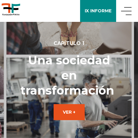
IX INFORME
QUIÉNES SOMOS
CAPÍTULO 1
QUÉ DECIMOS
Una sociedad
en
APOYO A LA INVESTIGACIÓN
transformación
ENCUESTA FOESSA
VER +
PUBLICACIONES