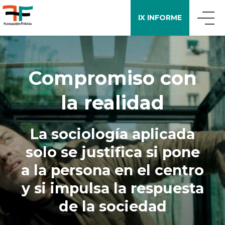
IX INFORME
QUIÉNES SOMOS
Compromiso con
QUÉ DECIMOS
la realidad
APOYO A LA INVESTIGACIÓN
La sociología aplicada
solo se justifica si pone
ENCUESTA FOESSA
a la persona en el centro
y si impulsa la respuesta
PUBLICACIONES
de la sociedad