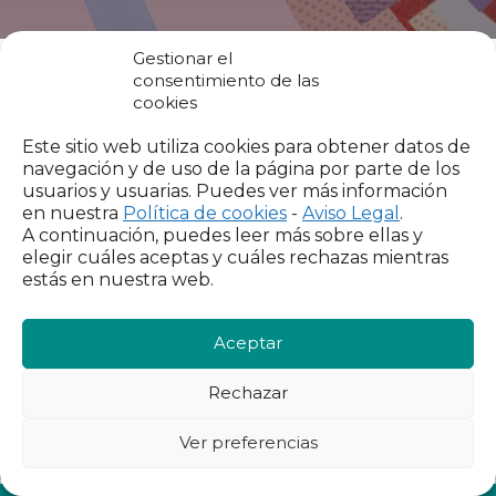
Gestionar el
consentimiento de las
VER MÁS
cookies
Este sitio web utiliza cookies para obtener datos de
navegación y de uso de la página por parte de los
usuarios y usuarias. Puedes ver más información
en nuestra
Política de cookies
-
Aviso Legal
.
A continuación, puedes leer más sobre ellas y
Descubre un poco más
elegir cuáles aceptas y cuáles rechazas mientras
estás en nuestra web.
El IX Informe FOESSA en grandes líneas.
Aceptar
Rechazar
Capítulos
Ver preferencias