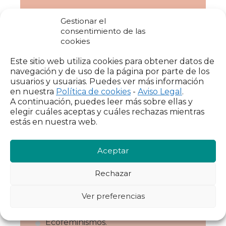
Ingeniera Técnica Agrícola.
Gestionar el
consentimiento de las
Actualmente Investigadora,
cookies
consultora y profesora en (Garúa S.
Coop. Mad)/ y Profesora asociada de
Este sitio web utiliza cookies para obtener datos de
la Universidad de Cantabria.
navegación y de uso de la página por parte de los
usuarios y usuarias. Puedes ver más información
en nuestra
Política de cookies
-
Aviso Legal
.
A continuación, puedes leer más sobre ellas y
Líneas de
elegir cuáles aceptas y cuáles rechazas mientras
estás en nuestra web.
investigación
Aceptar
Ecología Política.
Transiciones ecosociales y en el
Rechazar
cambio cultural bajo el enfoque de
la sostenibilidad de la vida y
Ver preferencias
los ecofeminismos.
Ecofeminismos.