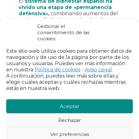
El
sistema de bienestar español ha
vivido una etapa de «permanencia
defensiva»,
combinando aumentos del
gasto con limitaciones estructurales
como privatización selectiva, insuficiencia
Gestionar el
inversora y desigualdades territoriales.
consentimiento de las
cookies
Aunque la
ciudadanía apoya el
bienestar público, muestra
Este sitio web utiliza cookies para obtener datos de
resistencia a aumentar su
navegación y de uso de la página por parte de los
contribución fiscal,
lo que revela la
usuarios y usuarias. Puedes ver más información
necesidad urgente de un nuevo pacto
en nuestra
Política de cookies
-
Aviso Legal
.
social y fiscal que garantice
A continuación, puedes leer más sobre ellas y
sostenibilidad, equidad y
elegir cuáles aceptas y cuáles rechazas mientras
corresponsabilidad.
estás en nuestra web.
Se subraya la
urgencia de una reforma
Aceptar
fiscal progresiva que garantice la
financiación del Estado de Bienestar.
España sigue dependiendo en exceso de
Rechazar
impuestos sobre el trabajo y necesita
equilibrar con tributos sobre el capital y
Ver preferencias
el consumo. Existe un
amplio respaldo