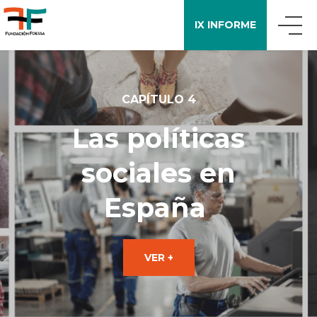
IX INFORME
QUIÉNES SOMOS
CAPÍTULO 4
QUÉ DECIMOS
Las políticas
sociales en
APOYO A LA INVESTIGACIÓN
España
ENCUESTA FOESSA
VER +
PUBLICACIONES