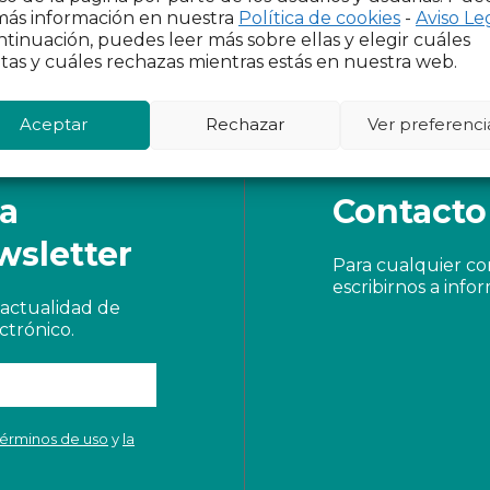
de la participación para los
más información en nuestra
Política de cookies
-
Aviso Le
procesos de transición en
ntinuación, puedes leer más sobre ellas y elegir cuáles
Europa y América Latina.
tas y cuáles rechazas mientras estás en nuestra web.
Aceptar
Rechazar
Ver preferenci
 a
Contacto
wsletter
Para cualquier c
escribirnos a
info
actualidad de
ctrónico.
términos de uso
y
la