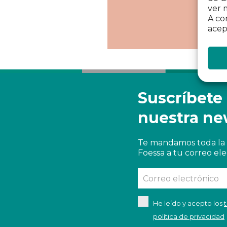
ver 
A co
acep
Suscríbete
nuestra ne
Te mandamos toda la 
Foessa a tu correo ele
He leído y acepto los
política de privacidad