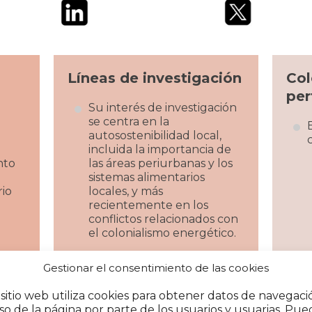
Líneas de investigación
Col
per
Su interés de investigación
se centra en la
autosostenibilidad local,
incluida la importancia de
nto
las áreas periurbanas y los
sistemas alimentarios
rio
locales, y más
recientemente en los
conflictos relacionados con
el colonialismo energético.
Su enfoque metodológico
Gestionar el consentimiento de las cookies
se basa en una perspectiva
agroecológica y decolonial,
 sitio web utiliza cookies para obtener datos de navegaci
atendiendo a la importancia
so de la página por parte de los usuarios y usuarias. Pue