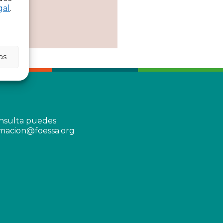
gal
.
as
onsulta puedes
rmacion@foessa.org