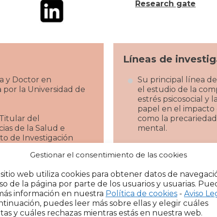
Research gate
Líneas de investi
ía y Doctor en
Su principal línea de
 por la Universidad de
el estudio de la com
estrés psicosocial y 
papel en el impacto
itular del
como la precariedad 
as de la Salud e
mental.
uto de Investigación
unitas, y director del
Gestionar el consentimiento de las cookies
nvestigación en
a y del Comportamiento
 sitio web utiliza cookies para obtener datos de navegaci
ca de Navarra.
so de la página por parte de los usuarios y usuarias. Pue
más información en nuestra
Política de cookies
-
Aviso Le
ntinuación, puedes leer más sobre ellas y elegir cuáles
tas y cuáles rechazas mientras estás en nuestra web.