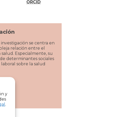
ORCID
gación
 investigación se centra en
pleja relación entre el
la salud. Especialmente, su
 de determinantes sociales
laboral sobre la salud
ón y
des
gal
.