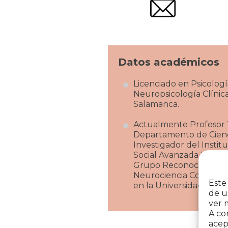
Datos académicos
Licenciado en Psicolog
Neuropsicología Clínica
Salamanca.
Actualmente Profesor T
Departamento de Cienci
Investigador del Instit
Social Avanzada I-Comm
Grupo Reconocido de I
Neurociencia Cognitiv
Este
en la Universidad Públi
de u
ver 
A co
acep