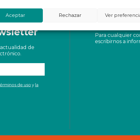
Aceptar
Rechazar
Ver preferenci
 a
Contacto
wsletter
Para cualquier c
escribirnos a
info
actualidad de
ctrónico.
términos de uso
y
la