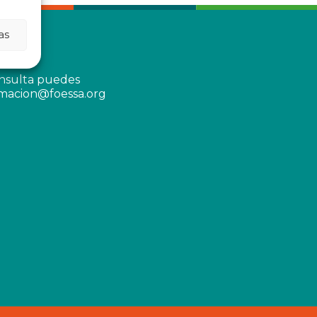
as
onsulta puedes
rmacion@foessa.org