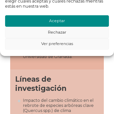
elegir cuáles aceptas y cuáles rechazas mientras
estás en nuestra web.
Aceptar
Datos académicos
Rechazar
Estudiante de Ciencias Ambientales y
alumno interno en el grupo de
Ver preferencias
Restauración Ecológica del
departamento de Ecología de la
Universidad de Granada.
Líneas de
investigación
Impacto del cambio climático en el
rebrote de especies arbóreas clave
(Quercus spp.) de clima