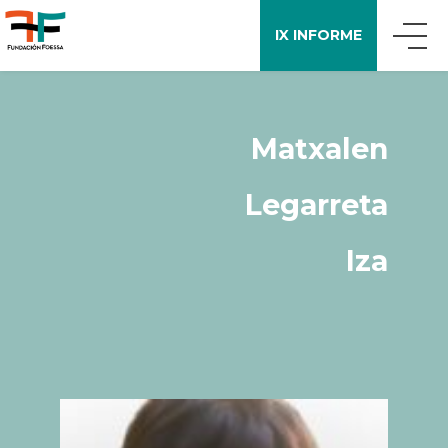
IX INFORME
QUIÉNES SOMOS
Matxalen
QUÉ DECIMOS
Legarreta
APOYO A LA INVESTIGACIÓN
Iza
ENCUESTA FOESSA
PUBLICACIONES