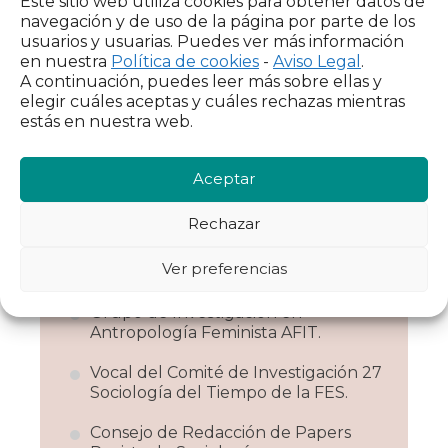
Este sitio web utiliza cookies para obtener datos de
navegación y de uso de la página por parte de los
Líneas de
usuarios y usuarias. Puedes ver más información
en nuestra
Política de cookies
-
Aviso Legal
.
investigación
A continuación, puedes leer más sobre ellas y
elegir cuáles aceptas y cuáles rechazas mientras
Cuidados, usos del tiempo y
estás en nuestra web.
desigualdades de género.
Aceptar
Colectivos a los que
Rechazar
pertenece
Ver preferencias
Grupo de Investigación en
Antropología Feminista AFIT.
Vocal del Comité de Investigación 27
Sociología del Tiempo de la FES.
Consejo de Redacción de Papers