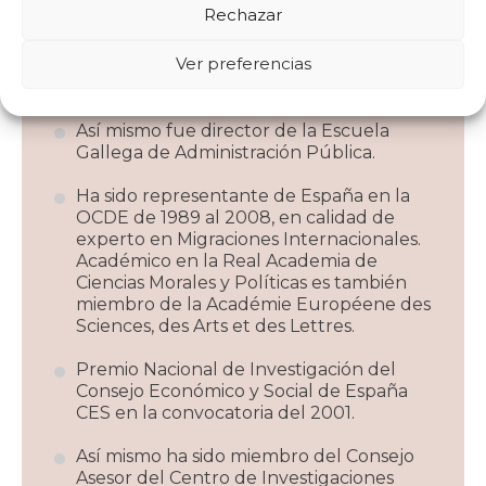
Rechazar
Ha sido director del Departamento de
Sociología y Ciencia Política y decano de
Ver preferencias
la Facultad de Sociología de la
Universidad de A Coruña.
Así mismo fue director de la Escuela
Gallega de Administración Pública.
Ha sido representante de España en la
OCDE de 1989 al 2008, en calidad de
experto en Migraciones Internacionales.
Académico en la Real Academia de
Ciencias Morales y Políticas es también
miembro de la Académie Européene des
Sciences, des Arts et des Lettres.
Premio Nacional de Investigación del
Consejo Económico y Social de España
CES en la convocatoria del 2001.
Así mismo ha sido miembro del Consejo
Asesor del Centro de Investigaciones