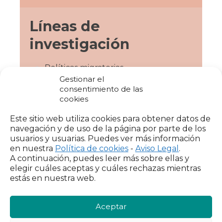
Líneas de
investigación
Políticas migratorias.
Gestionar el
Desigualdad y democracia.
consentimiento de las
cookies
Este sitio web utiliza cookies para obtener datos de
navegación y de uso de la página por parte de los
Colectivos a los que
usuarios y usuarias. Puedes ver más información
en nuestra
Política de cookies
-
Aviso Legal
.
pertenece
A continuación, puedes leer más sobre ellas y
elegir cuáles aceptas y cuáles rechazas mientras
estás en nuestra web.
En el año 2004 fundó el Equipo de
Investigación de Sociología de las
Migraciones Internacionales (ESOMI) del
Aceptar
que fue director hasta el año 2011.