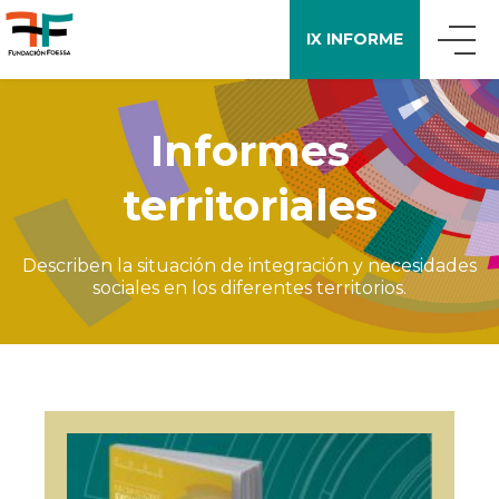
IX INFORME
QUIÉNES SOMOS
Informes
territoriales
QUÉ DECIMOS
Describen la situación de integración y necesidades
APOYO A LA INVESTIGACIÓN
sociales en los diferentes territorios.
ENCUESTA FOESSA
PUBLICACIONES