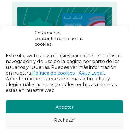
Gestionar el
consentimiento de las
cookies
Este sitio web utiliza cookies para obtener datos de
navegación y de uso de la página por parte de los
usuarios y usuarias. Puedes ver más información
en nuestra
Política de cookies
-
Aviso Legal
.
A continuación, puedes leer más sobre ellas y
elegir cuáles aceptas y cuáles rechazas mientras
Extremadura
estás en nuestra web.
Resultados de la Encuesta sobre
Aceptar
Integración y Necesidades Sociales, 2018.
Rechazar
VER INFORME