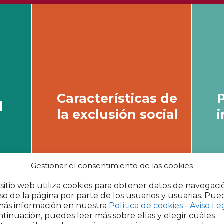
Características de
te dejamos un video tu
l
la exclusión social
Gestionar el consentimiento de las cookies
 sitio web utiliza cookies para obtener datos de navegaci
so de la página por parte de los usuarios y usuarias. Pue
más información en nuestra
Política de cookies
-
Aviso Le
ntinuación, puedes leer más sobre ellas y elegir cuáles