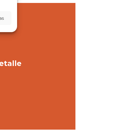
as
etalle