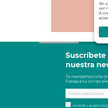
de u
ver 
A co
acep
Suscríbete
nuestra ne
Te mandamos toda la 
Foessa a tu correo ele
He leído y acepto los