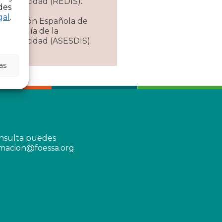
Discapacidad (REDIS).
des
gal
.
Asociación Española de
Sociología de la
Discapacidad (ASESDIS).
as
onsulta puedes
rmacion@foessa.org