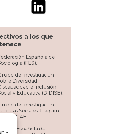
ectivos a los que
tenece
Federación Española de
Sociología (FES).
Grupo de Investigación
sobre Diversidad,
Discapacidad e Inclusión
Social y Educativa (DIDISE).
Grupo de Investigación
Políticas Sociales Joaquín
Costa – UAH.
Revista Española de
ón y