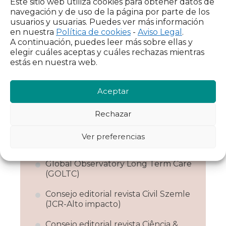
Este sitio web utiliza cookies para obtener datos de
navegación y de uso de la página por parte de los
Colectivos a los que
usuarios y usuarias. Puedes ver más información
en nuestra
Política de cookies
-
Aviso Legal
.
pertenece
A continuación, puedes leer más sobre ellas y
elegir cuáles aceptas y cuáles rechazas mientras
estás en nuestra web.
Red Española de Política Social
(REPS).
Aceptar
Grupo de Trabajo 33 sobre Política
social y trabajo social de la
Federación Española de Sociología.
Rechazar
European Social Policy Network
Ver preferencias
(ESPAN)
Global Observatory Long Term Care
(GOLTC)
Consejo editorial revista Civil Szemle
(JCR-Alto impacto)
Consejo editorial revista Ciência &