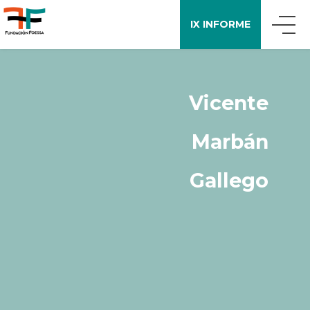
IX INFORME
QUIÉNES SOMOS
Vicente
QUÉ DECIMOS
Marbán
APOYO A LA INVESTIGACIÓN
Gallego
ENCUESTA FOESSA
PUBLICACIONES