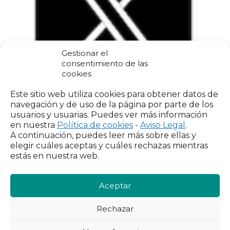
Gestionar el
consentimiento de las
cookies
Este sitio web utiliza cookies para obtener datos de
navegación y de uso de la página por parte de los
usuarios y usuarias. Puedes ver más información
en nuestra
Política de cookies
-
Aviso Legal
.
A continuación, puedes leer más sobre ellas y
Datos académicos
elegir cuáles aceptas y cuáles rechazas mientras
estás en nuestra web.
Licenciada en Ciencias Políticas y de
la Administración, 1995-1999, UPV-
Aceptar
EHU.
Licenciada en Sociología, 1999-2002,
Rechazar
UPV-EHU.