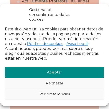
Actualmente Profesora Titular del
Área de Economía Española e
Gestionar el
Internacional. Universidad de
consentimiento de las
Castilla-La Mancha.
cookies
Este sitio web utiliza cookies para obtener datos de
navegación y de uso de la página por parte de los
Líneas de
usuarios y usuarias. Puedes ver más información
en nuestra
Política de cookies
-
Aviso Legal
.
investigación
A continuación, puedes leer más sobre ellas y
elegir cuáles aceptas y cuáles rechazas mientras
Economía de la Familia: decisiones
estás en nuestra web.
laborales y familiares de las mujeres
españolas y europeas.
Aceptar
Pobreza y Desigualdad: transmisión
intergeneracional de la pobreza.
Rechazar
Desajuste Educativo de los jóvenes
Ver preferencias
universitarios.