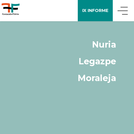
IX INFORME
QUIÉNES SOMOS
Nuria
QUÉ DECIMOS
Legazpe
APOYO A LA INVESTIGACIÓN
Moraleja
ENCUESTA FOESSA
PUBLICACIONES