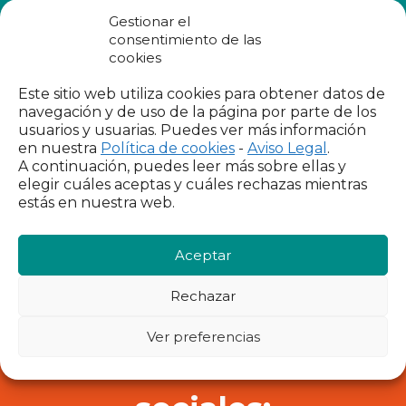
IX INFORME
Gestionar el
consentimiento de las
cookies
He leído y acepto los
términos de uso
y
la política de
BUSCADOR
Este sitio web utiliza cookies para obtener datos de
privacidad
navegación y de uso de la página por parte de los
usuarios y usuarias. Puedes ver más información
en nuestra
Política de cookies
-
Aviso Legal
.
A continuación, puedes leer más sobre ellas y
elegir cuáles aceptas y cuáles rechazas mientras
estás en nuestra web.
Contacto
Aceptar
Para cualquier consulta puedes escribirnos a
informacion@foessa.org
Rechazar
Ver preferencias
Síguenos en las redes