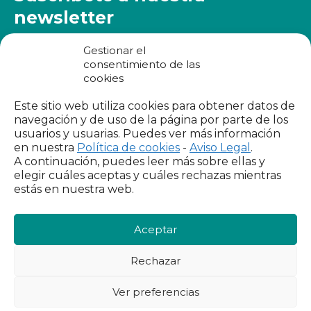
IX INFORME
newsletter
Te mandamos toda la actualidad de Foessa a tu
Gestionar el
correo electrónico.
consentimiento de las
BUSCADOR
cookies
Este sitio web utiliza cookies para obtener datos de
navegación y de uso de la página por parte de los
He leído y acepto los
términos de uso
y
la política de
usuarios y usuarias. Puedes ver más información
en nuestra
Política de cookies
-
Aviso Legal
.
privacidad
A continuación, puedes leer más sobre ellas y
elegir cuáles aceptas y cuáles rechazas mientras
estás en nuestra web.
Aceptar
Contacto
Rechazar
Para cualquier consulta puedes escribirnos a
informacion@foessa.org
Ver preferencias