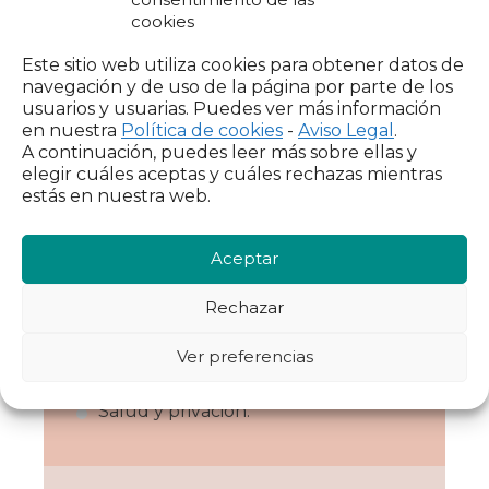
Actualmente profesora en UNED.
cookies
Este sitio web utiliza cookies para obtener datos de
navegación y de uso de la página por parte de los
Líneas de
usuarios y usuarias. Puedes ver más información
en nuestra
Política de cookies
-
Aviso Legal
.
investigación
A continuación, puedes leer más sobre ellas y
elegir cuáles aceptas y cuáles rechazas mientras
Análisis de la pobreza
estás en nuestra web.
multidimensional.
Aceptar
Privación en vivienda.
Dinámica de la pobreza y la privación.
Rechazar
Índices de medición de pobreza y
Ver preferencias
privación.
Salud y privación.