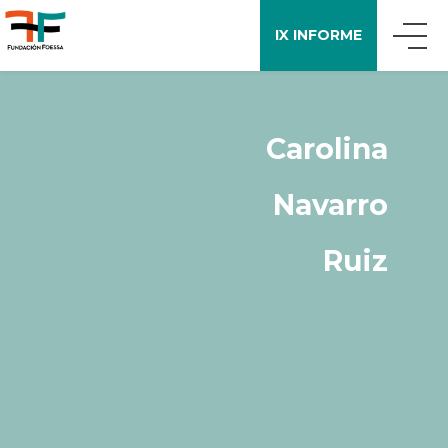
IX INFORME
QUIÉNES SOMOS
Carolina
QUÉ DECIMOS
Navarro
APOYO A LA INVESTIGACIÓN
Ruiz
ENCUESTA FOESSA
PUBLICACIONES