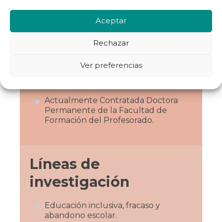
Aceptar
Rechazar
Datos académicos
Ver preferencias
Doctora Europea en Ciencias Sociales
Aplicadas.
Actualmente Contratada Doctora
Permanente de la Facultad de
Formación del Profesorado.
Líneas de
investigación
Educación inclusiva, fracaso y
abandono escolar.