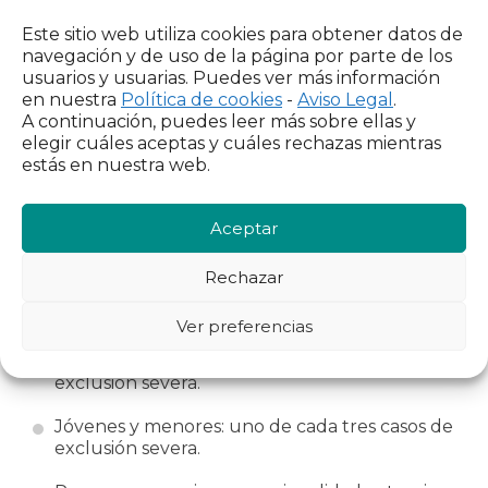
debe al origen o nacionalidad.
Este sitio web utiliza cookies para obtener datos de
navegación y de uso de la página por parte de los
La pobreza no solo quita recursos, también rompe
usuarios y usuarias. Puedes ver más información
redes. Fortalecer los vínculos comunitarios es una
en nuestra
forma de prevenir la exclusión. Cáritas destaca la
Política de cookies
-
Aviso Legal
.
A continuación, puedes leer más sobre ellas y
necesidad de reforzar el capital social y
elegir cuáles aceptas y cuáles rechazas mientras
comunitario como parte de las políticas públicas.
estás en nuestra web.
En Cáritas, es parte de nuestra identidad trabajar
con la creación de vínculos y espacios de acogida y
referencia. Labor transformadora y contracultural
Aceptar
en un modelo social individualista.
Los rostros de la exclusión: quiénes son los
Rechazar
más afectados
El informe identifica los grupos más afectados:
Ver preferencias
Mujeres y familias monoparentales: 29% en
exclusión severa.
Jóvenes y menores: uno de cada tres casos de
exclusión severa.