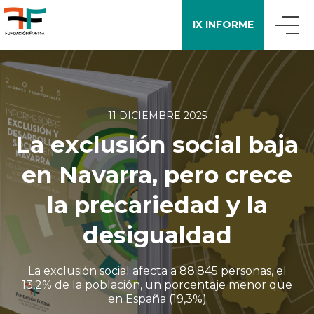
IX INFORME
QUIÉNES SOMOS
11 DICIEMBRE 2025
QUÉ DECIMOS
La exclusión social baja
en Navarra, pero crece
APOYO A LA INVESTIGACIÓN
la precariedad y la
ENCUESTA FOESSA
desigualdad
La exclusión social afecta a 88.845 personas, el
PUBLICACIONES
13,2% de la población, un porcentaje menor que
en España (19,3%)