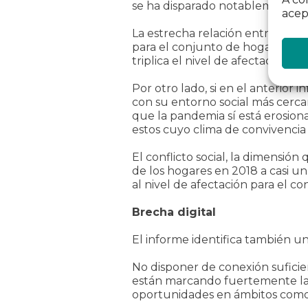
se ha disparado notablemente, al
acep
La estrecha relación entre difi
para el conjunto de hogares afe
triplica el nivel de afectación d
Por otro lado, si en el anterior
con su entorno social más cercan
que la pandemia sí está erosiona
estos cuyo clima de convivencia 
El conflicto social, la dimensió
de los hogares en 2018 a casi 
al nivel de afectación para el co
Brecha digital
El informe identifica también un
No disponer de conexión suficien
están marcando fuertemente la 
oportunidades en ámbitos como el