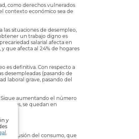
edad, como derechos vulnerados
el contexto económico sea de
a las situaciones de desempleo,
obtener un trabajo digno es
 precariedad salarial afecta en
s, y que afecta al 24% de hogares
o es definitiva. Con respecto a
vas desempleadas (pasando de
dad laboral grave, pasando del
s. Sigue aumentando el número
ados estos, se quedan en
ón y
des
gal
.
n la exclusión del consumo, que