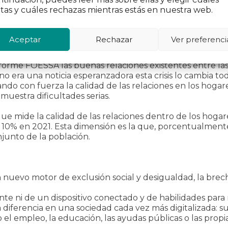
 pasar del 14,5% en 2018 al 17,6% en 2021, lo que supone
tas y cuáles rechazas mientras estás en nuestra web.
cultades con el empleo y exclusión en el consumo se ha
ctados por la exclusión en el empleo, la pobreza severa 
Aceptar
Rechazar
Ver preferenci
el conjunto de la sociedad.
 informe FOESSA las buenas relaciones existentes entre l
o era una noticia esperanzadora esta crisis lo cambia tod
ndo con fuerza la calidad de las relaciones en los hogar
muestra dificultades serias.
n que mide la calidad de las relaciones dentro de los hoga
un 10% en 2021. Esta dimensión es la que, porcentualme
njunto de la población.
 nuevo motor de exclusión social y desigualdad, la brecha
te ni de un dispositivo conectado y de habilidades para 
diferencia en una sociedad cada vez más digitalizada: 
 empleo, la educación, las ayudas públicas o las propias