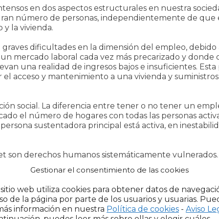
intensos en dos aspectos estructurales en nuestra soci
 gran número de personas, independientemente de que 
 y la vivienda.
 graves dificultades en la dimensión del empleo, debido 
e un mercado laboral cada vez más precarizado y donde 
levan una realidad de ingresos bajos e insuficientes. Esta
ar el acceso y mantenimiento a una vivienda y suministro
ión social. La diferencia entre tener o no tener un emple
icado el número de hogares con todas las personas acti
persona sustentadora principal está activa, en inestabili
ernet son derechos humanos sistemáticamente vulnerado
tos de la vivienda suponen tal carga que, una vez realiz
Gestionar el consentimiento de las cookies
dad afecta a día de hoy al 14% de los hogares.
 sitio web utiliza cookies para obtener datos de navegaci
 y erosión de las relaciones sociales
so de la página por parte de los usuarios y usuarias. Pue
más información en nuestra
Política de cookies
-
Aviso Le
eo y de la vivienda se vinculan de manera innegable co
ntinuación, puedes leer más sobre ellas y elegir cuáles