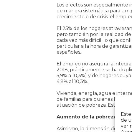
Los efectos son especialmente 
de manera sistemática para un
crecimiento o de crisis: el empleo
El 25% de los hogares atraviesan
pero también por la realidad d
cada vez más difícil, lo que conl
particular a la hora de garantiz
españoles.
El empleo no asegura la integrac
2018, prácticamente se ha dupl
5,9% a 10,3%) y de hogares cuya 
4,8% al 10,3%.
Vivienda, energía, agua e int
de familias para quienes los gas
situación de pobreza. Esta reali
Este
Aumento de la pobreza severa
de u
ver 
Asimismo, la dimensión del empl
A co