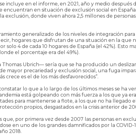
incluye en el informe, en 2021, año y medio después de
se encuentran en situación de exclusión social en España
a exclusión, donde viven ahora 2,5 millones de personas
amiento generalizado de los niveles de integración para 
ecir, hogares que disfrutan de una situación en la que n
por solo 4 de cada 10 hogares de España (el 42%). Esto 
onde el porcentaje era del 49%).
a Thomas Ubrich— sería que se ha producido un deslizami
s de mayor precariedad y exclusión social, una fuga impa
 crece es el de los más desfavorecidos”.
onstatar lo que a lo largo de los últimos meses se ha v
 pandemia está golpeando con más fuerza a los que ya era
ultades para mantenerse a flote, a los que no ha llegado el
tección propios, desgastados en la crisis anterior de 20
es que, por primera vez desde 2007 las personas en exclu
ndose en uno de los grandes damnificados por la COVID-1
año 2018.