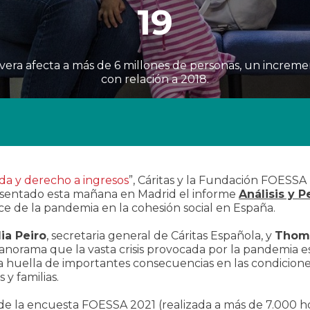
19
evera afecta a más de 6 millones de personas, un increme
con relación a 2018.
da y derecho a ingresos
”, Cáritas y la Fundación FOESSA
resentado esta mañana en Madrid el informe
Análisis y P
nce de la pandemia en la cohesión social en España.
ia Peiro
, secretaria general de Cáritas Española, y
Thoma
panorama que la vasta crisis provocada por la pandemia
huella de importantes consecuencias en las condiciones
 y familias.
de la encuesta FOESSA 2021 (realizada a más de 7.000 ho