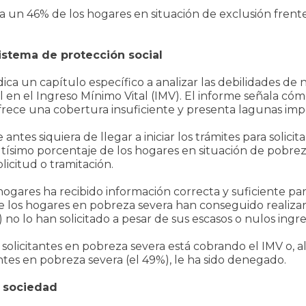
 a un 46% de los hogares en situación de exclusión frent
stema de protección social
edica un capítulo específico a analizar las debilidades d
l en el Ingreso Mínimo Vital (IMV). El informe señala có
frece una cobertura insuficiente y presenta lagunas imp
tes siquiera de llegar a iniciar los trámites para solici
tísimo porcentaje de los hogares en situación de pobre
licitud o tramitación.
gares ha recibido información correcta y suficiente para i
 los hogares en pobreza severa han conseguido realizar 
 no lo han solicitado a pesar de sus escasos o nulos ingre
os solicitantes en pobreza severa está cobrando el IMV o, a
tantes en pobreza severa (el 49%), le ha sido denegado.
 sociedad