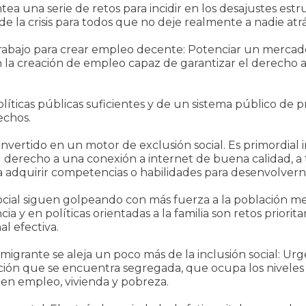
tea una serie de retos para incidir en los desajustes es
 de la crisis para todos que no deje realmente a nadie atrá
 trabajo para crear empleo decente: Potenciar un merca
la creación de empleo capaz de garantizar el derecho a 
íticas públicas suficientes y de un sistema público de p
echos.
convertido en un motor de exclusión social. Es primordial
l derecho a una conexión a internet de buena calidad, a 
a adquirir competencias o habilidades para desenvolver
social siguen golpeando con más fuerza a la población m
ncia y en políticas orientadas a la familia son retos priori
al efectiva.
nmigrante se aleja un poco más de la inclusión social: Urg
ación que se encuentra segregada, que ocupa los niveles 
 en empleo, vivienda y pobreza.