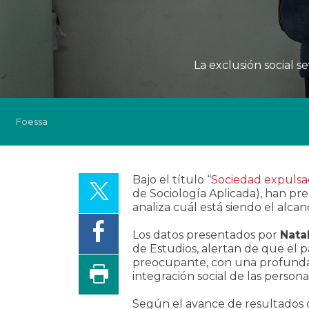
La exclusión social s
Foessa
Bajo el título “
Sociedad expulsa
de Sociología Aplicada), han p
analiza cuál está siendo el alca
Los datos presentados por
Natal
de Estudios, alertan de que el 
preocupante, con una profunda 
integración social de las personas
Según el avance de resultados 