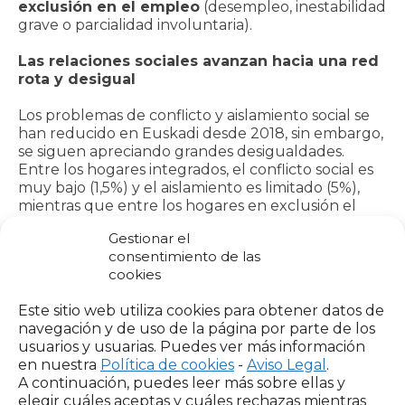
exclusión en el empleo
(desempleo, inestabilidad
grave o parcialidad involuntaria).
Las relaciones sociales avanzan hacia una red
rota y desigual
Los problemas de conflicto y aislamiento social se
han reducido en Euskadi desde 2018, sin embargo,
se siguen apreciando grandes desigualdades.
Entre los hogares integrados, el conflicto social es
muy bajo (1,5%) y el aislamiento es limitado (5%),
mientras que entre los hogares en exclusión el
conflicto llega al 13% y el aislamiento al 15%. El
Gestionar el
motivo más frecuente es la nacionalidad o el
consentimiento de las
origen y, en muchos casos, la discriminación se
cookies
traduce en pérdida de oportunidades en el
empleo y en las relaciones sociales.
Este sitio web utiliza cookies para obtener datos de
navegación y de uso de la página por parte de los
En Euskadi, el
9% de la población sufre
usuarios y usuarias. Puedes ver más información
problemas de exclusión en salud
, frente al 15%
en nuestra
Política de cookies
-
Aviso Legal
.
del conjunto del Estado, y la situación ha mejorado
A continuación, puedes leer más sobre ellas y
desde 2018. Sin embargo, los casos más graves —
elegir cuáles aceptas y cuáles rechazas mientras
pasar hambre o no poder comprar medicación— se