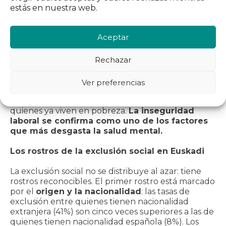
estás en nuestra web.
concentran en la población en exclusión y en
quienes viven en integración precaria. La dificultad
para comprar medicinas o seguir tratamientos por
Aceptar
falta de recursos afecta a unas 157.000 personas, y
el 13% de los hogares declara haber pasado
Rechazar
hambre en los últimos diez años
.
La exclusión y la precariedad deterioran el estado
Ver preferencias
de ánimo y la estabilidad emocional, especialmente
entre jóvenes, personas migrantes, mujeres y
quienes ya viven en pobreza.
La inseguridad
laboral se confirma como uno de los factores
que más desgasta la salud mental.
Los rostros de la exclusión social en Euskadi
La exclusión social no se distribuye al azar: tiene
rostros reconocibles. El primer rostro está marcado
por el
origen y la nacionalidad
: las tasas de
exclusión entre quienes tienen nacionalidad
extranjera (41%) son cinco veces superiores a las de
quienes tienen nacionalidad española (8%). Los