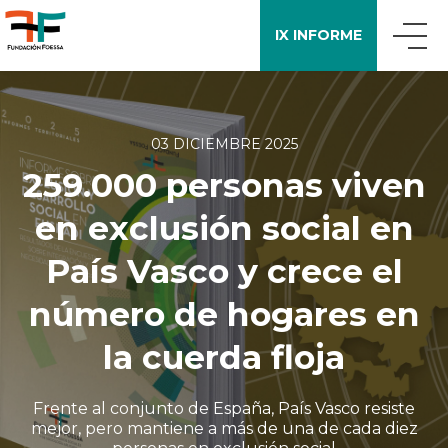
IX INFORME
QUIÉNES SOMOS
03 DICIEMBRE 2025
259.000 personas viven
QUÉ DECIMOS
en exclusión social en
APOYO A LA INVESTIGACIÓN
País Vasco y crece el
número de hogares en
ENCUESTA FOESSA
la cuerda floja
PUBLICACIONES
Frente al conjunto de España, País Vasco resiste
mejor, pero mantiene a más de una de cada diez