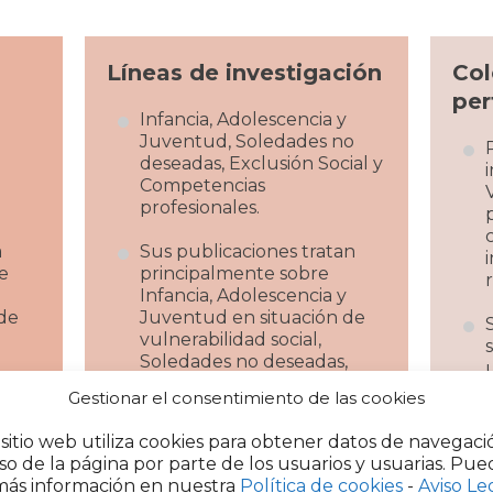
Líneas de investigación
Col
per
Infancia, Adolescencia y
Juventud, Soledades no
deseadas, Exclusión Social y
Competencias
profesionales.
a
Sus publicaciones tratan
de
principalmente sobre
Infancia, Adolescencia y
de
Juventud en situación de
vulnerabilidad social,
Soledades no deseadas,
Exclusión Social,
Gestionar el consentimiento de las cookies
Metodología de la
Intervención en Trabajo
 sitio web utiliza cookies para obtener datos de navegaci
Social y Competencias
so de la página por parte de los usuarios y usuarias. Pue
profesionales para la
más información en nuestra
Política de cookies
-
Aviso Le