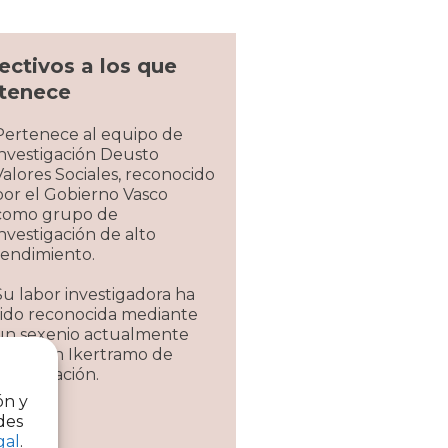
ectivos a los que
tenece
Pertenece al equipo de
investigación Deusto
Valores Sociales, reconocido
por el Gobierno Vasco
como grupo de
investigación de alto
rendimiento.
Su labor investigadora ha
sido reconocida mediante
un sexenio actualmente
vivo y un Ikertramo de
investigación.
ón y
des
gal
.