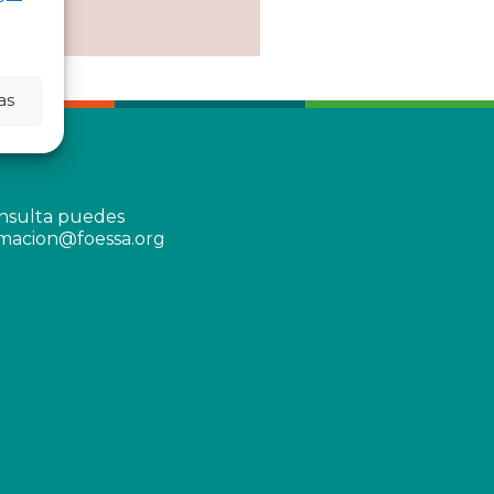
as
onsulta puedes
rmacion@foessa.org